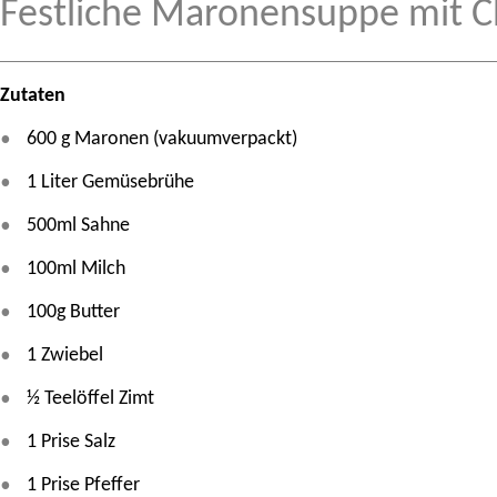
Festliche Maronensuppe mit 
Zutaten
600 g Maronen (vakuumverpackt)
1 Liter Gemüsebrühe
500ml Sahne
100ml Milch
100g Butter
1 Zwiebel
½ Teelöffel Zimt
1 Prise Salz
1 Prise Pfeffer