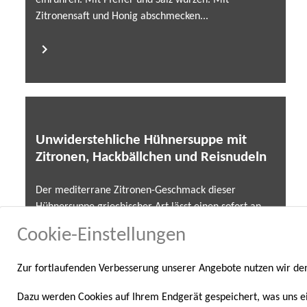
einrühren. Mit Pfeffer und Salz würzen. Mit
Zitronensaft und Honig abschmecken...
Unwiderstehliche Hühnersuppe mit
Zitronen, Hackbällchen und Reisnudeln
Der mediterrane Zitronen-Geschmack dieser
Hühnersuppe griechischer Art lässt einen sofort an
Sonne, Mittelmeer und Olivenhaine denken. Würzige
Cookie-Einstellungen
Hackbällchen, zarte Reisnudeln und Weißwein runden
den Geschmack harmonisch...
Zur fortlaufenden Verbesserung unserer Angebote nutzen wir d
Dazu werden Cookies auf Ihrem Endgerät gespeichert, was uns e