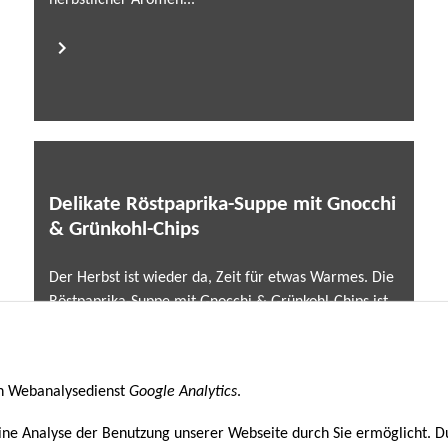
herbstlicher Aromen...
Delikate Röstpaprika-Suppe mit Gnocchi
& Grünkohl-Chips
Der Herbst ist wieder da, Zeit für etwas Warmes. Die
Röstpaprika-Suppe mit Gnocchi & Grünkohl-Chips ist
pures Suppenglück! Bei dieser leuchtend
orangefarbenen Röstpaprika-Suppe sind neben
gerösteter Paprika...
en Webanalysedienst
Google Analytics
.
ine Analyse der Benutzung unserer Webseite durch Sie ermöglicht. D