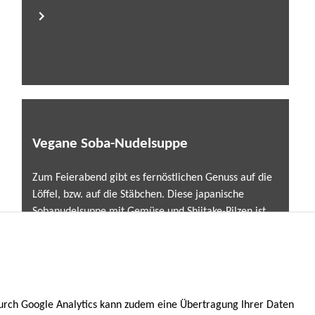
Vegane Soba-Nudelsuppe
Zum Feierabend gibt es fernöstlichen Genuss auf die
Löffel, bzw. auf die Stäbchen. Diese japanische
Sobanudelsuppe mit Gemüse und Shiitake-Pilzen ist
leicht, aromatisch und blitzschnell gezaubert...
urch Google Analytics kann zudem eine Übertragung Ihrer Daten