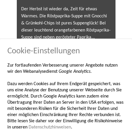
Der Herbst ist wieder da, Zeit für etwas
Warmes. Die Röstpaprika-Suppe mit Gnocchi
& Grünkohl-Chips ist pures Suppenglück! Bei
dieser leuchtend orangefarbenen Röstpaprika-
Suppe sind neben gerösteter Paprika...
Cookie-Einstellungen
Zur fortlaufenden Verbesserung unserer Angebote nutzen
wir den Webanalysedienst
Google Analytics
.
Dazu werden Cookies auf Ihrem Endgerät gespeichert, was
uns eine Analyse der Benutzung unserer Webseite durch Sie
Vegane Soba-Nudelsuppe
ermöglicht. Durch Google Analytics kann zudem eine
Übertragung Ihrer Daten an Server in den USA erfolgen, was
Zum Feierabend gibt es fernöstlichen Genuss
mit besonderen Risiken für die Sicherheit Ihrer Daten und
auf die Löffel, bzw. auf die Stäbchen. Diese
einer möglichen Einschränkung Ihrer Rechte verbunden ist.
japanische Sobanudelsuppe mit Gemüse und
Bitte lesen Sie daher vor der Einwilligung die Risikohinweise
in unseren
Shiitake-Pilzen ist leicht, aromatisch und
Datenschutzhinweisen
.